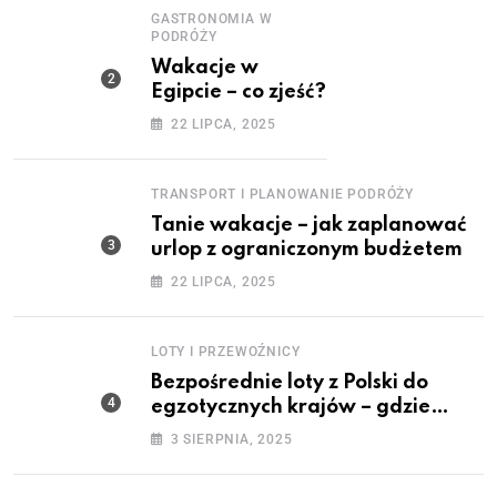
GASTRONOMIA W
PODRÓŻY
Wakacje w
Egipcie – co zjeść?
22 LIPCA, 2025
TRANSPORT I PLANOWANIE PODRÓŻY
Tanie wakacje – jak zaplanować
urlop z ograniczonym budżetem
22 LIPCA, 2025
LOTY I PRZEWOŹNICY
Bezpośrednie loty z Polski do
egzotycznych krajów – gdzie
polecisz bez przesiadek?
3 SIERPNIA, 2025