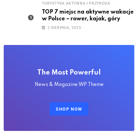
TURYSTYKA AKTYWNA I PRZYRODA
TOP 7 miejsc na aktywne wakacje
w Polsce – rower, kajak, góry
3 SIERPNIA, 2025
The Most Powerful
News & Magazine WP Theme
SHOP NOW