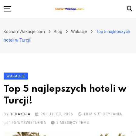
Skip
to
content
Atrakcje turystyczne
KochamWakacje.com
Blog
Wakacje
Top 5 najlepszych
Historia i zabytki
hoteli w Turcji!
Loty i przewoźnicy
Pozostałe kategorie
WAKACJE
Top 5 najlepszych hoteli w
Turcji!
BY
REDAKCJA
25 LUTEGO, 2026
10 MINUT CZYTANIA
195
WYŚWIETLENIA
5 MIESIĘCY TEMU