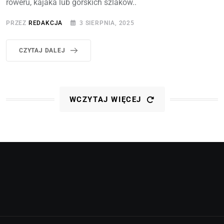
roweru, kajaka lub górskich szlaków..
PRZEZ
REDAKCJA
3 SIERPNIA, 2025
CZYTAJ DALEJ
WCZYTAJ WIĘCEJ