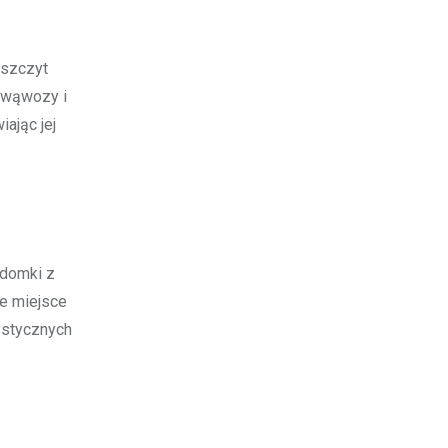
 szczyt
 wąwozy i
ając jej
 domki z
e miejsce
ystycznych