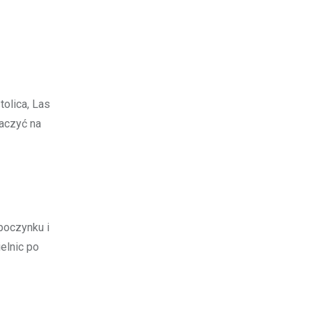
tolica, Las
baczyć na
poczynku i
ielnic po