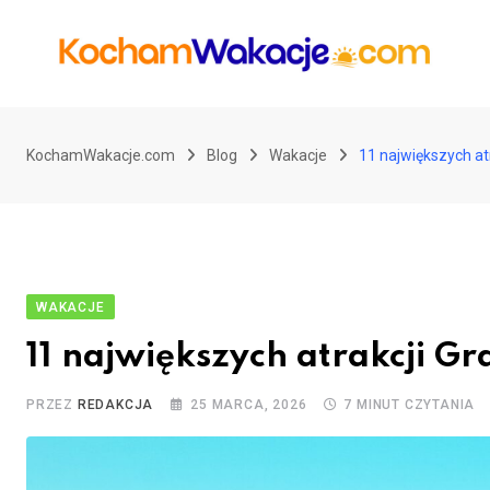
Przejdź
do
treści
KochamWakacje.com
Blog
Wakacje
11 największych atr
WAKACJE
11 największych atrakcji Gr
PRZEZ
REDAKCJA
25 MARCA, 2026
7 MINUT CZYTANIA