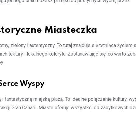
ciągu jednego dnia możesz przejść od pustynnych wydm, przez
istoryczne Miasteczka
ny, zielony i autentyczny. To tutaj znajduje się tętniąca życiem s
architektury i lokalnego kolorytu. Zastanawiając się, co warto zo
y.
 Serce Wyspy
i fantastyczną miejską plażą. To idealne połączenie kultury, wy
trakcji Gran Canarii. Miasto oferuje wszystko, od zabytkowych dz