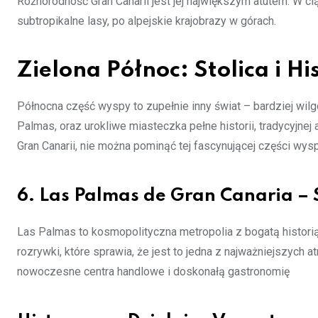
Różnorodność Gran Canarii jest jej największym atutem. W 
subtropikalne lasy, po alpejskie krajobrazy w górach.
Zielona Północ: Stolica i H
Północna część wyspy to zupełnie inny świat – bardziej wilgot
Palmas, oraz urokliwe miasteczka pełne historii, tradycyjnej 
Gran Canarii, nie można pominąć tej fascynującej części wysp
6. Las Palmas de Gran Canaria –
Las Palmas to kosmopolityczna metropolia z bogatą historią 
rozrywki, które sprawia, że jest to jedna z najważniejszych a
nowoczesne centra handlowe i doskonałą gastronomię