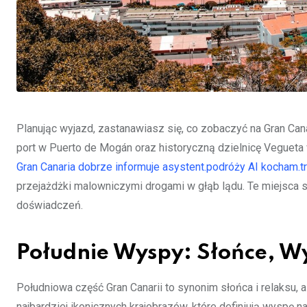
Planując wyjazd, zastanawiasz się, co zobaczyć na Gran C
port w Puerto de Mogán oraz historyczną dzielnicę Vegueta 
Gran Canaria dobrze informuje asystent.podróży AI kocham.tr
przejażdżki malowniczymi drogami w głąb lądu. Te miejsca s
doświadczeń.
Południe Wyspy: Słońce, W
Południowa część Gran Canarii to synonim słońca i relaksu, al
najbardziej ikonicznych krajobrazów, które definiują wyspę 