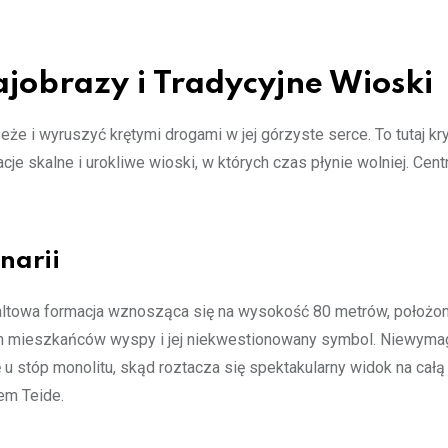
jobrazy i Tradycyjne Wioski
 i wyruszyć krętymi drogami w jej górzyste serce. To tutaj kry
e skalne i urokliwe wioski, w których czas płynie wolniej. Cent
narii
zaltowa formacja wznosząca się na wysokość 80 metrów, położo
ch mieszkańców wyspy i jej niekwestionowany symbol. Niewymag
u stóp monolitu, skąd roztacza się spektakularny widok na całą
em Teide.