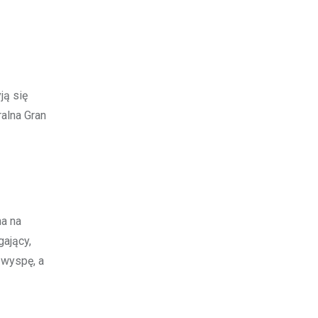
ją się
ralna Gran
na na
ający,
 wyspę, a