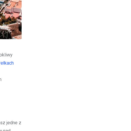
okliwy
rełkach
h
esz jedne z
ię nad