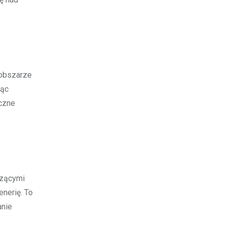
 obszarze
ząc
iczne
czącymi
enerię. To
anie