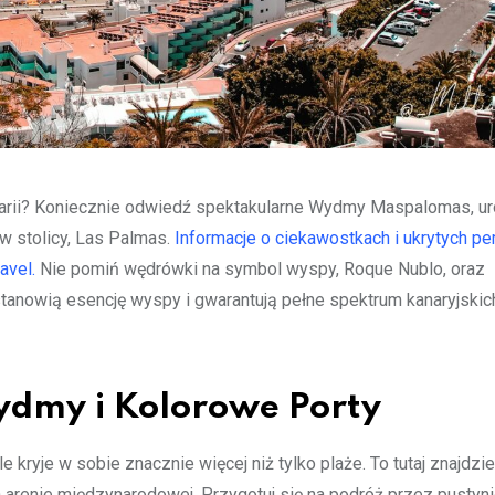
anarii? Koniecznie odwiedź spektakularne Wydmy Maspalomas, ur
w stolicy, Las Palmas.
Informacje o ciekawostkach i ukrytych pe
avel.
Nie pomiń wędrówki na symbol wyspy, Roque Nublo, oraz
tanowią esencję wyspy i gwarantują pełne spektrum kanaryjskic
ydmy i Kolorowe Porty
e kryje w sobie znacznie więcej niż tylko plaże. To tutaj znajdzi
na arenie międzynarodowej. Przygotuj się na podróż przez pustyn