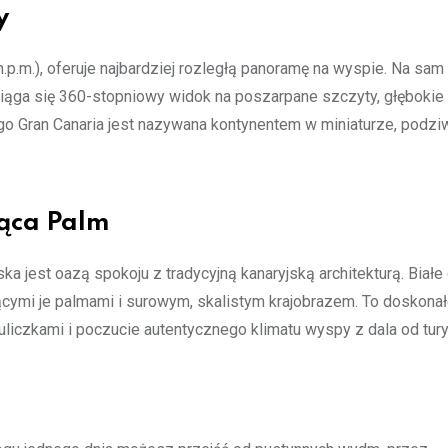
y
.p.m.), oferuje najbardziej rozległą panoramę na wyspie. Na sam
iąga się 360-stopniowy widok na poszarpane szczyty, głębokie
go Gran Canaria jest nazywana kontynentem w miniaturze, podziwi
iąca Palm
jest oazą spokoju z tradycyjną kanaryjską architekturą. Białe
cymi je palmami i surowym, skalistym krajobrazem. To doskonał
uliczkami i poczucie autentycznego klimatu wyspy z dala od tur