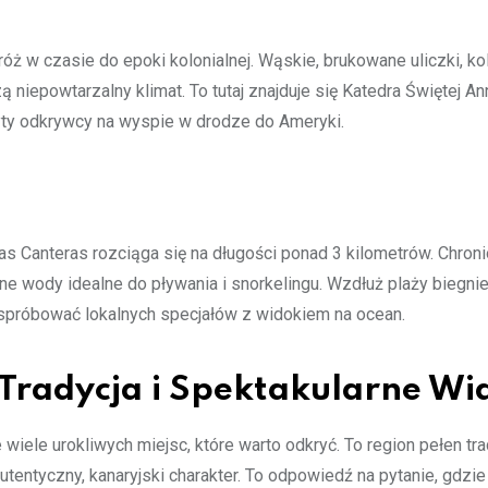
róż w czasie do epoki kolonialnej. Wąskie, brukowane uliczki, k
 niepowtarzalny klimat. To tutaj znajduje się Katedra Świętej An
ty odkrywcy na wyspie w drodze do Ameryki.
as Canteras rozciąga się na długości ponad 3 kilometrów. Chron
ne wody idealne do pływania i snorkelingu. Wzdłuż plaży biegnie
 spróbować lokalnych specjałów z widokiem na ocean.
Tradycja i Spektakularne Wi
 wiele urokliwych miejsc, które warto odkryć. To region pełen trad
tentyczny, kanaryjski charakter. To odpowiedź na pytanie, gdzie 