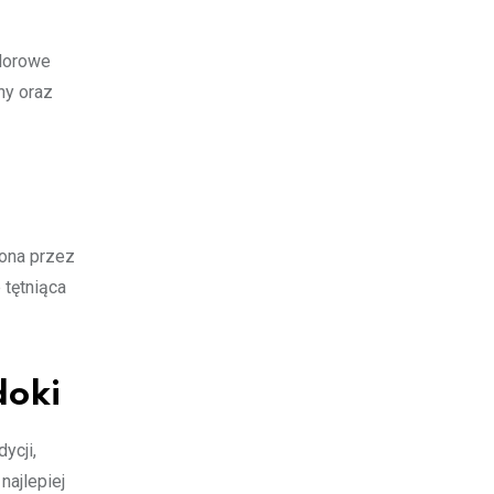
olorowe
ny oraz
iona przez
 tętniąca
doki
ycji,
najlepiej