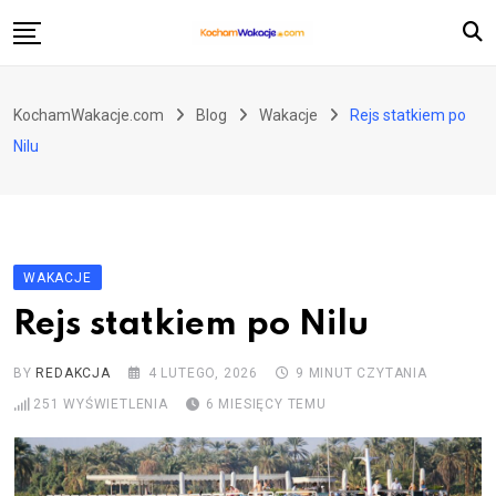
Skip
to
content
Atrakcje turystyczne
KochamWakacje.com
Blog
Wakacje
Rejs statkiem po
Historia i zabytki
Nilu
Loty i przewoźnicy
Pozostałe kategorie
WAKACJE
Rejs statkiem po Nilu
BY
REDAKCJA
4 LUTEGO, 2026
9 MINUT CZYTANIA
251
WYŚWIETLENIA
6 MIESIĘCY TEMU