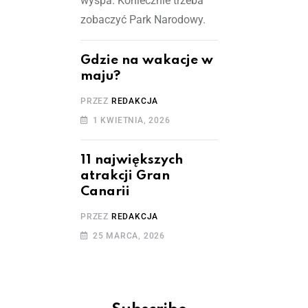
wyspa. Koniecznie trzeba
zobaczyć Park Narodowy.
Gdzie na wakacje w
maju?
PRZEZ
REDAKCJA
1 KWIETNIA, 2026
11 największych
atrakcji Gran
Canarii
PRZEZ
REDAKCJA
25 MARCA, 2026