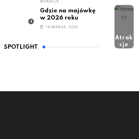
WAKACJE
Gdzie na majówkę
w 2026 roku
18 MARCA, 2026
Atrak
cje
SPOTLIGHT
turyst
yczne
(7)