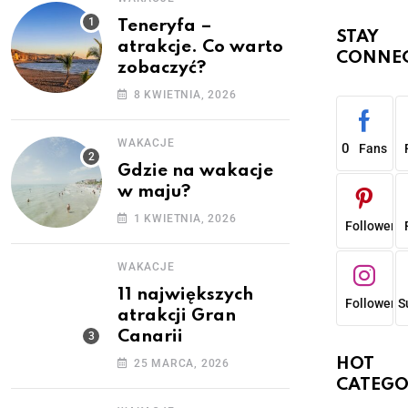
Teneryfa –
STAY
atrakcje. Co warto
CONNE
zobaczyć?
8 KWIETNIA, 2026
WAKACJE
0
0
Fans
Gdzie na wakacje
w maju?
1 KWIETNIA, 2026
0
0
Followers
WAKACJE
11 największych
0
0
Followers
S
atrakcji Gran
Canarii
HOT
25 MARCA, 2026
CATEGO