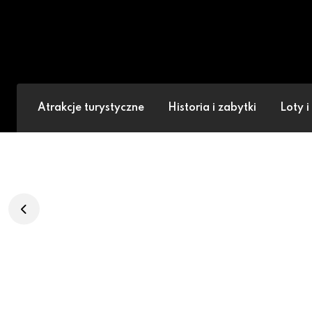
KochamWakacje.com
Atrakcje turystyczne
Historia i zabytki
Loty 