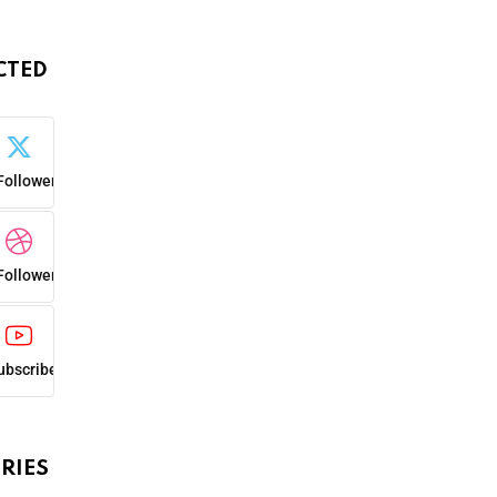
CTED
Followers
Followers
ubscribers
RIES