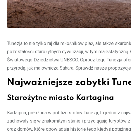
Tunezja to nie tylko raj dla miłośników plaż, ale także skarb
pozostałości starożytnych cywilizacji, w tym majestatyczną 
Światowego Dziedzictwa UNESCO. Oprócz tego Tunezja ofer
przyrodą, jak malownicza Sahara. Sprawdź nasze propozycje mi
Najważniejsze zabytki Tune
Starożytne miasto Kartagina
Kartagina, położona w pobliżu stolicy Tunezji, to jedno z na
zachowały się w znakomitym stanie i przyciągają turystów z
oraz domów, które opowiadają historię tego kiedyś potężneg