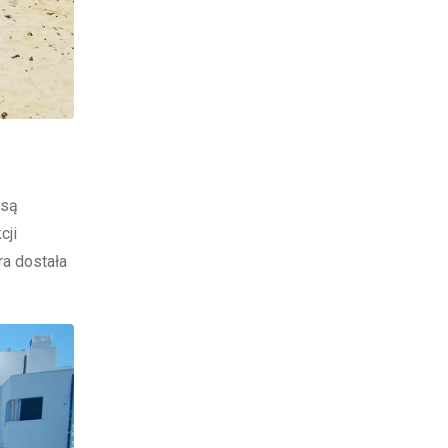
 są
cji
a dostała