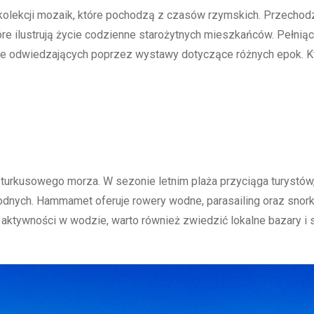
j kolekcji mozaik, które pochodzą z czasów rzymskich. Przecho
óre ilustrują życie codzienne starożytnych mieszkańców. Pełniąc
kuje odwiedzających poprzez wystawy dotyczące różnych epok. Kt
i turkusowego morza. W sezonie letnim plaża przyciąga turystów,
dnych. Hammamet oferuje rowery wodne, parasailing oraz snorke
 aktywności w wodzie, warto również zwiedzić lokalne bazary i