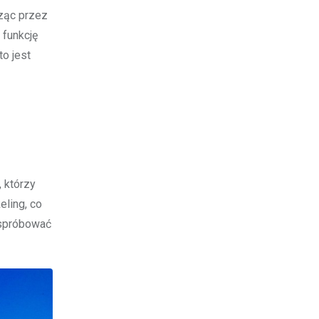
dząc przez
 funkcję
o jest
 którzy
ling, co
 spróbować