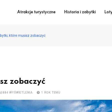
Atrakcje turystyczne
Historia i zabytki
Lot
bytki, które musisz zobaczyć
isz zobaczyć
884
WYŚWIETLENIA
1 ROK TEMU