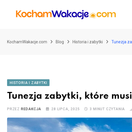
Przejdź
do
treści
KochamWakacje.com
Blog
Historia i zabytki
Tunezja za
HISTORIA I ZABYTKI
Tunezja zabytki, które mus
PRZEZ
REDAKCJA
28 LIPCA, 2025
3 MINUT CZYTANIA