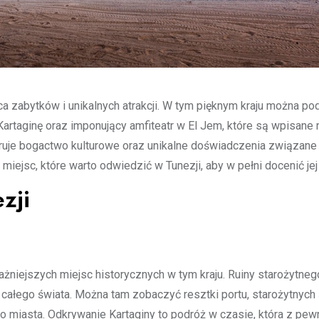
nica zabytków i unikalnych atrakcji. W tym pięknym kraju można po
Kartaginę oraz imponujący amfiteatr w El Jem, które są wpisane 
uje bogactwo kulturowe oraz unikalne doświadczenia związane
ejsc, które warto odwiedzić w Tunezji, aby w pełni docenić jej 
zji
jważniejszych miejsc historycznych w tym kraju. Ruiny starożytne
 całego świata. Można tam zobaczyć resztki portu, starożytnych
o miasta. Odkrywanie Kartaginy to podróż w czasie, która z pew