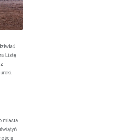
dziwiać
na Listę
 z
uroki.
go miasta
 świątyń
nością