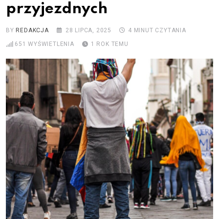
przyjezdnych
BY
REDAKCJA
28 LIPCA, 2025
4 MINUT CZYTANIA
651
WYŚWIETLENIA
1 ROK TEMU