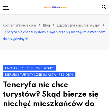
Skip
to
content
Atrakcje turystyczne
KochamWakacje.com
Blog
Egzotyczne kierunki i wyspy
Historia i zabytki
Teneryfa nie chce turystów? Skąd bierze się niechęć mieszkańców
Loty i przewoźnicy
do przyjezdnych
Pozostałe kategorie
EGZOTYCZNE KIERUNKI I WYSPY
KIERUNKI TURYSTYCZNE (MIASTA I REGIONY)
Teneryfa nie chce
turystów? Skąd bierze się
niechęć mieszkańców do