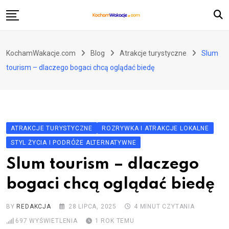
Skip
to
content
Atrakcje turystyczne
KochamWakacje.com
Blog
Atrakcje turystyczne
Slum
Historia i zabytki
tourism – dlaczego bogaci chcą oglądać biedę
Loty i przewoźnicy
Pozostałe kategorie
ATRAKCJE TURYSTYCZNE
ROZRYWKA I ATRAKCJE LOKALNE
STYL ŻYCIA I PODRÓŻE ALTERNATYWNE
Slum tourism – dlaczego
bogaci chcą oglądać biedę
BY
REDAKCJA
28 LIPCA, 2025
4 MINUT CZYTANIA
697
WYŚWIETLENIA
1 ROK TEMU