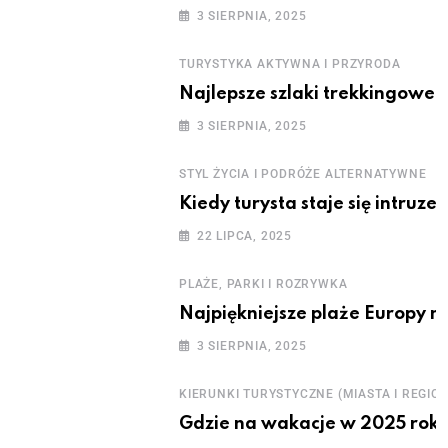
3 SIERPNIA, 2025
TURYSTYKA AKTYWNA I PRZYRODA
Najlepsze szlaki trekkingowe w
3 SIERPNIA, 2025
STYL ŻYCIA I PODRÓŻE ALTERNATYWNE
Kiedy turysta staje się intruze
22 LIPCA, 2025
PLAŻE, PARKI I ROZRYWKA
Najpiękniejsze plaże Europy n
3 SIERPNIA, 2025
KIERUNKI TURYSTYCZNE (MIASTA I REGION
Gdzie na wakacje w 2025 roku