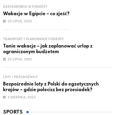
GASTRONOMIA W PODRÓŻY
Wakacje w Egipcie – co zjeść?
22 LIPCA, 2025
TRANSPORT I PLANOWANIE PODRÓŻY
Tanie wakacje – jak zaplanować urlop z
ograniczonym budżetem
22 LIPCA, 2025
LOTY I PRZEWOŹNICY
Bezpośrednie loty z Polski do egzotycznych
krajów – gdzie polecisz bez przesiadek?
3 SIERPNIA, 2025
SPORTS