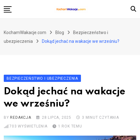
Skip
to
content
Atrakcje turystyczne
KochamWakacje.com
Blog
Bezpieczeństwo i
Historia i zabytki
ubezpieczenia
Dokąd jechać na wakacje we wrześniu?
Loty i przewoźnicy
Pozostałe kategorie
BEZPIECZEŃSTWO I UBEZPIECZENIA
Dokąd jechać na wakacje
we wrześniu?
BY
REDAKCJA
28 LIPCA, 2025
3 MINUT CZYTANIA
703
WYŚWIETLENIA
1 ROK TEMU