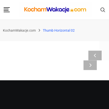
KochamWakacje.com
Thumb Horizontal 02