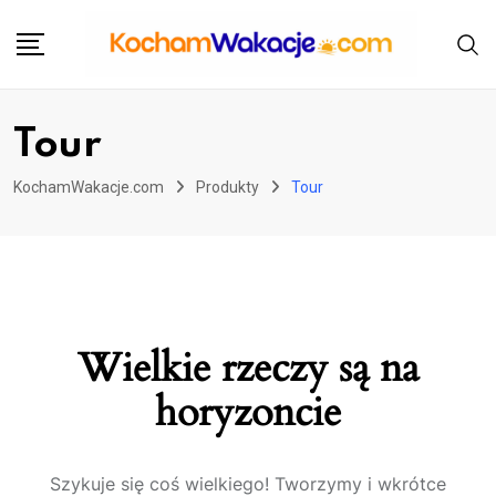
Przejdź
do
treści
Tour
KochamWakacje.com
Produkty
Tour
Wielkie rzeczy są na
horyzoncie
Szykuje się coś wielkiego! Tworzymy i wkrótce