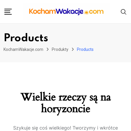
Przejdź
do
treści
Products
KochamWakacje.com
Produkty
Products
Wielkie rzeczy są na
horyzoncie
Szykuje się coś wielkiego! Tworzymy i wkrótce