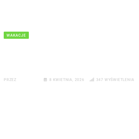
WAKACJE
Teneryfa – atrakcje. Co
warto zobaczyć?
PRZEZ
REDAKCJA
8 KWIETNIA, 2026
347
WYŚWIETLENIA